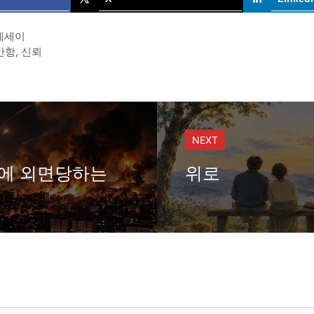
에세이
반항
,
신뢰
NEXT
에 외면당하는
위로