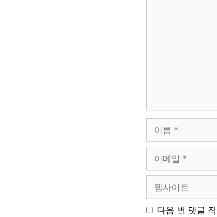
댓
글
이
름
이
메
일
웹
사
이
다음 번 댓글 