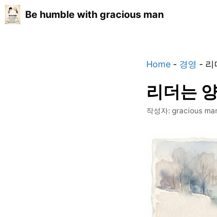
컨
Be humble with gracious man
텐
츠
로
건
Home
-
경영
-
리
너
뛰
리더는 
기
작성자:
gracious ma