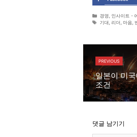
카
경영
,
인사이트・
테
태
기대
,
리더
,
마음
,
고
그
리
PREVIOUS
일본이 미국
조건
댓글 남기기